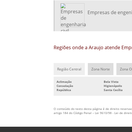
Empresas de engenha
Regiões onde a Araujo atende Empr
Região Central
Zona Norte
Zona O
Aclimação
Bela Vista
Consolação
Higienópolis
República
Santa Cecília
O conteúdo do texto desta página é de direito reservad
artigo 184 do Código Penal –
Lei 9610/98 - Lei de direi