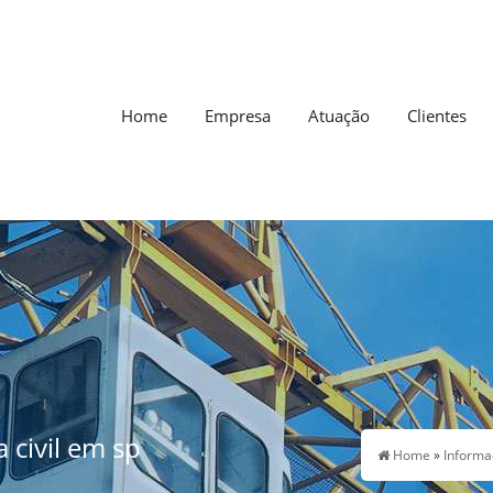
Home
Empresa
Atuação
Clientes
 civil em sp
Home
»
Inform