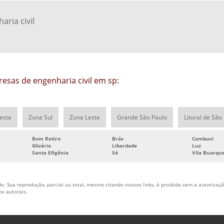
ria civil
esas de engenharia civil em sp:
este
Zona Sul
Zona Leste
Grande São Paulo
Litoral de São
Bom Retiro
Brás
Cambuci
Glicério
Liberdade
Luz
Santa Efigênia
Sé
Vila Buarqu
o. Sua reprodução, parcial ou total, mesmo citando nossos links, é proibida sem a autorização
tos autorais
.